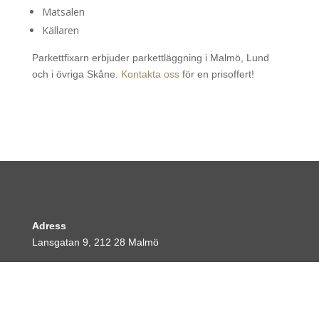
Matsalen
Källaren
Parkettfixarn erbjuder parkettläggning i Malmö, Lund
och i övriga Skåne.
Kontakta oss
för en prisoffert!
Adress
Lansgatan 9, 212 28 Malmö
Telefonnummer
070-776 84 03
E-Post