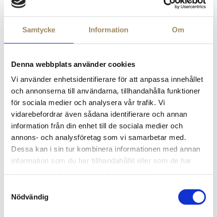
utföra parkettläggning själv?
Samtycke
Information
Om
Visst kan man lägga parkettgolvet själv, men har man
inte lång erfarenhet av parkettläggning är risken stor att
resultatet inte blir som man har tänkt sig. Dessutom tar
Denna webbplats använder cookies
det ofta mycket längre tid att utföra en parkettläggning
än man kanske har tänkt sig från början. Med en av
Vi använder enhetsidentifierare för att anpassa innehållet
våra professionella parkettläggare kan du vara säker på
och annonserna till användarna, tillhandahålla funktioner
att arbetet blir väl utfört.
för sociala medier och analysera vår trafik. Vi
vidarebefordrar även sådana identifierare och annan
När du anlitar oss att lägga
information från din enhet till de sociala medier och
parkett får du ett parkettgolv
annons- och analysföretag som vi samarbetar med.
Dessa kan i sin tur kombinera informationen med annan
som är:
information som du har tillhandahållit eller som de har
samlat in när du har använt deras tjänster.
Jämnt och inte knarrar
Samtyckesval
Ett golv med snygga skarvar och hål för element och
Nödvändig
liknande.
Ett gediget och anpassat underlag