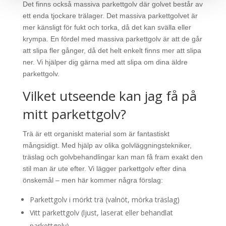
Det finns också massiva parkettgolv där golvet består av
ett enda tjockare trälager. Det massiva parkettgolvet är
mer känsligt för fukt och torka, då det kan svälla eller
krympa. En fördel med massiva parkettgolv är att de går
att slipa fler gånger, då det helt enkelt finns mer att slipa
ner. Vi hjälper dig gärna med att slipa om dina äldre
parkettgolv.
Vilket utseende kan jag få på
mitt parkettgolv?
Trä är ett organiskt material som är fantastiskt
mångsidigt. Med hjälp av olika golvläggningstekniker,
träslag och golvbehandlingar kan man få fram exakt den
stil man är ute efter. Vi lägger parkettgolv efter dina
önskemål – men här kommer några förslag:
Parkettgolv i mörkt trä (valnöt, mörka träslag)
Vitt parkettgolv (ljust, laserat eller behandlat
parkettgolv)